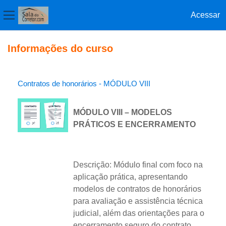
Acessar
Painel lateral
Ir para o conteúdo principal
Informações do curso
Contratos de honorários - MÓDULO VIII
MÓDULO VIII – MODELOS
PRÁTICOS E ENCERRAMENTO
Descrição: Módulo final com foco na
aplicação prática, apresentando
modelos de contratos de honorários
para avaliação e assistência técnica
judicial, além das orientações para o
encerramento seguro do contrato.